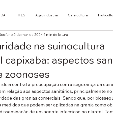
IDAF
IFES
Agroindustria
Cafeicultura
Fruticult
 Scofano
5 de mar. de 2024
1 min de leitura
ltura
Desenvolvimento socioeconômico
Silvicultura e Si
ridade na suinocultura
l capixaba: aspectos san
de zoonoses
 ideia central a preocupação com a segurança da suin
em relação aos aspectos sanitários, principalmente no 
ridade das granjas comerciais. Sendo que, por biosseg
 medidas que podem ser aplicadas na granja como obj
 disseminação de um agente infeccioso no plantel. T