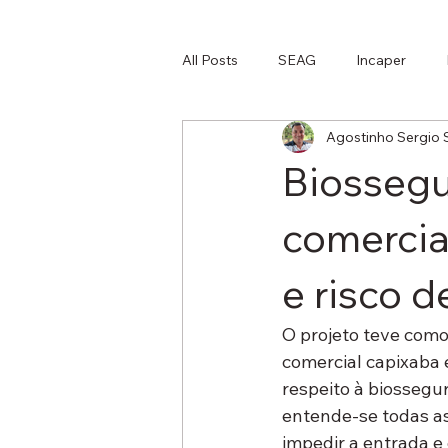
All Posts
SEAG
Incaper
Agostinho Sergio
Aquicultura e Pesca
Pipericu
Biossegu
Culturas Alimentares
comercia
e risco 
O projeto teve como
comercial capixaba 
respeito à biossegu
entende-se todas as
impedir a entrada e