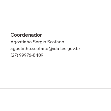
Coordenador
Agostinho
Sérgio Scofano
agostinho.scofano@idaf.es.gov.br
(27) 99976-8489