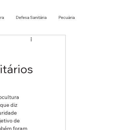
ura
Defesa Sanitária
Pecuária
stemas Integrados
itários
ocultura 
que diz 
uridade 
etivo de 
ambém foram 