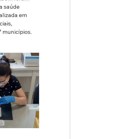
a saúde 
alizada em 
iais, 
 municípios.