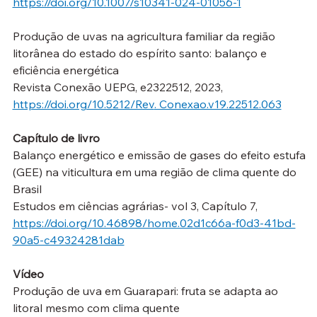
https://doi.org/10.1007/s10341-024-01056-1
Produção de uvas na agricultura familiar da região 
litorânea do estado do espírito santo: balanço e 
eficiência energética
Revista Conexão UEPG, e2322512, 2023, 
https://doi.org/10.5212/Rev
. Conexao.v19.22512.063
Capítulo de livro
Balanço energético e emissão de gases do efeito estufa 
(GEE) na viticultura em uma região de clima quente do 
Brasil
Estudos em ciências agrárias- vol 3, Capítulo 7, 
https://doi.org/10.46898/home.02d1c66a-f0d3-41bd-
90a5-c49324281dab
Vídeo
Produção de uva em Guarapari: fruta se adapta ao 
litoral mesmo com clima quente