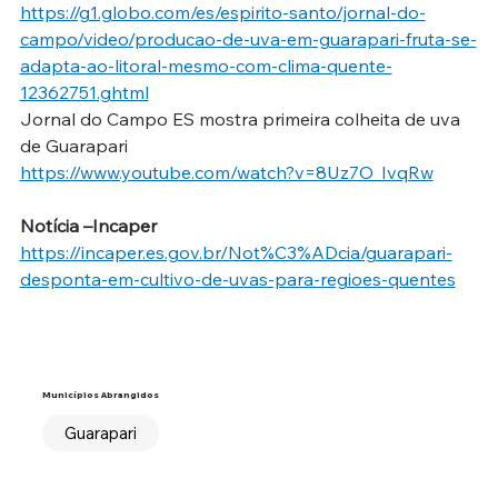
https://g1.globo.com/es/espirito-santo/jornal-do-
campo/video/producao-de-uva-em-guarapari-fruta-se-
adapta-ao-litoral-mesmo-com-clima-quente-
12362751.ghtml
Jornal do Campo ES mostra primeira colheita de uva 
de Guarapari
https://www.youtube.com/watch?v=8Uz7O_IvqRw
Notícia –Incaper
https://incaper.es.gov.br/Not%C3%ADcia/guarapari-
desponta-em-cultivo-de-uvas-para-regioes-quentes
Municípios Abrangidos
Guarapari