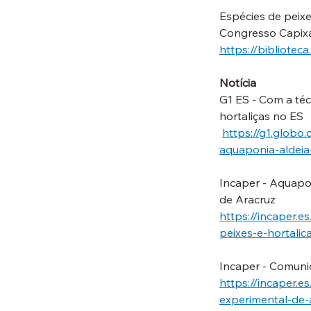
Espécies de peixe
Congresso Capixa
https://bibliotec
Notícia
G1 ES - Com a téc
hortaliças no ES
https://g1.globo
aquaponia-aldeia
Incaper - Aquapon
de Aracruz
https://incaper.
peixes-e-hortalic
Incaper - Comuni
https://incaper.
experimental-de