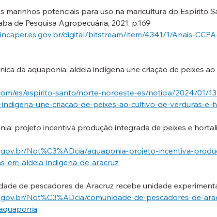
s marinhos potenciais para uso na maricultura do Espírito 
ba de Pesquisa Agropecuária, 2021, p.169
a.incaper.es.gov.br/digital/bitstream/item/4341/1/Anais-CCPA
nica da aquaponia, aldeia indígena une criação de peixes ao 
.com/es/espirito-santo/norte-noroeste-es/noticia/2024/01/1
-indigena-une-criacao-de-peixes-ao-cultivo-de-verduras-e-h
ia: projeto incentiva produção integrada de peixes e hortal
es.gov.br/Not%C3%ADcia/aquaponia-projeto-incentiva-produ
as-em-aldeia-indigena-de-aracruz
dade de pescadores de Aracruz recebe unidade experiment
es.gov.br/Not%C3%ADcia/comunidade-de-pescadores-de-ara
-aquaponia