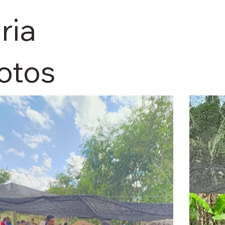
ria
otos