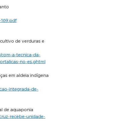
Santo
-169.pdf
cultivo de verduras e 
3/com-a-tecnica-da-
ortalicas-no-es.ghtml
iças em aldeia indígena 
cao-integrada-de-
al de aquaponia
cruz-recebe-unidade-