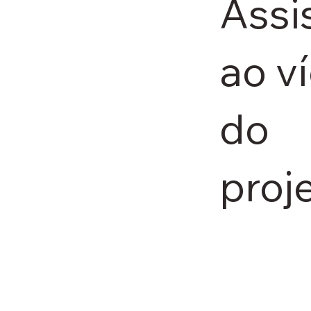
Assi
ao v
do
proje