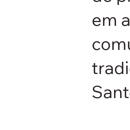
em a
com
tradi
Sant