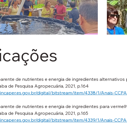
icações
parente de nutrientes e energia de ingredientes alternativos 
ba de Pesquisa Agropecuária, 2021, p.164
a.incaper.es.gov.br/digital/bitstream/item/4338/1/Anais-CCP
parente de nutrientes e energia de ingredientes para vermel
ba de Pesquisa Agropecuária, 2021, p.165
a.incaper.es.gov.br/digital/bitstream/item/4339/1/Anais-CCPA