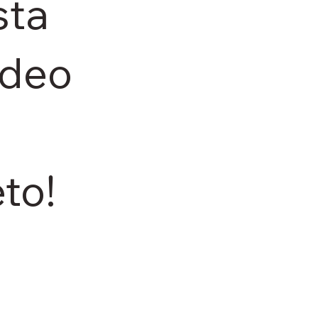
sta
ídeo
to!