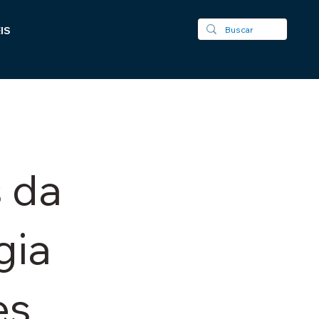
IS
 da
gia
es