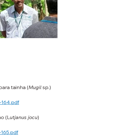
para tainha (
Mugil
 sp.)
A-164.pdf
ho (L
utjanus jocu
)
-165.pdf