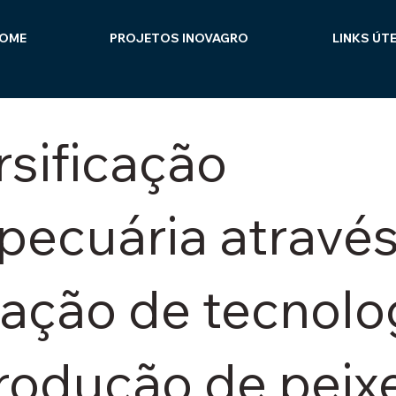
OME
PROJETOS INOVAGRO
LINKS ÚTE
rsificação
pecuária através
cação de tecnolo
rodução de peix