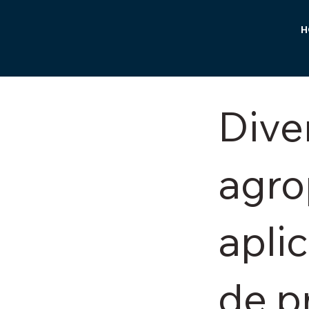
H
Dive
agro
apli
de p