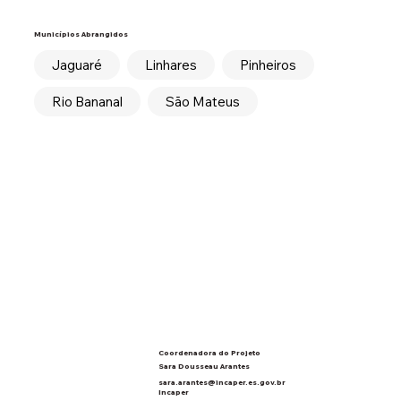
Municípios Abrangidos
Jaguaré
Linhares
Pinheiros
Rio Bananal
São Mateus
Coordenadora do Projeto
Sara Dousseau Arantes
sara.arantes@incaper.es.gov.br
Incaper