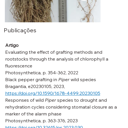
Publicações
Artigo
Evaluating the effect of grafting methods and 
rootstocks through the analysis of chlorophyll a 
fluorescence
Photosynthetica, p. 354-362, 2022
Black pepper grafting in 
Piper
 wild species
Bragantia, e20230105, 2023, 
https://doi.org/10.1590/1678-4499.20230105
Responses of wild 
Piper
 species to drought and 
rehydration cycles considering stomatal closure as a 
marker of the alarm phase
Photosynthetica, p. 363-376, 2023 
https://doi.org/10.32615/ps.2023.030