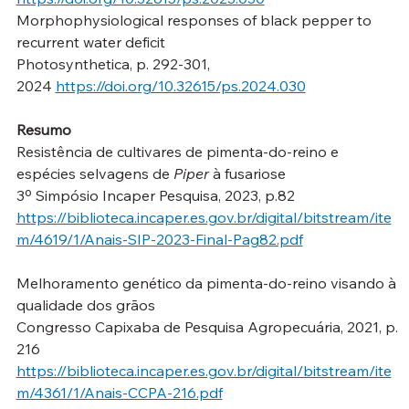
Morphophysiological responses of black pepper to 
recurrent water deficit
Photosynthetica, p. 292-301, 
2024 
https://doi.org/10.32615/ps.2024.030
Resumo
Resistência de cultivares de pimenta-do-reino e 
espécies selvagens de 
Piper
 à fusariose
3º Simpósio Incaper Pesquisa, 2023, p.82
https://biblioteca.incaper.es.gov.br/digital/bitstream/ite
m/4619/1/Anais-SIP-2023-Final-Pag82.pdf
Melhoramento genético da pimenta-do-reino visando à 
qualidade dos grãos
Congresso Capixaba de Pesquisa Agropecuária, 2021, p. 
216
https://biblioteca.incaper.es.gov.br/digital/bitstream/ite
m/4361/1/Anais-CCPA-216.pdf