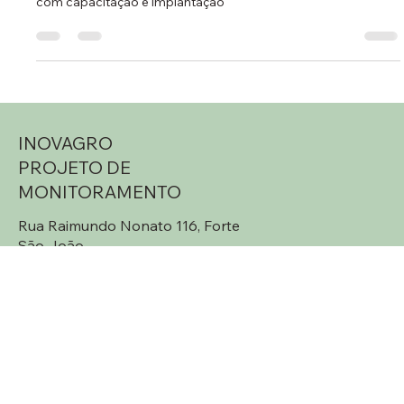
pescado marinho artesanal e o desenvolvimento da atividade
com capacitação e implantação
INOVAGRO
PROJETO DE
MONITORAMENTO
Rua Raimundo Nonato 116, Forte
São João
Vitória-ES, Brasil
Política de Privacidade