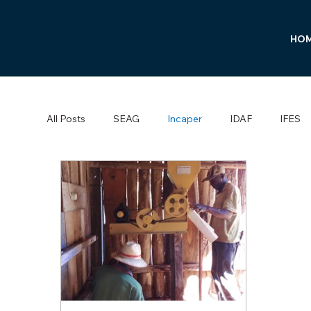
HO
All Posts
SEAG
Incaper
IDAF
IFES
Pipericultura
Desenvolvimento socioeconômi