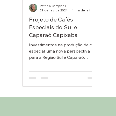
Patricia Campbell
29 de fev. de 2024
1 min de leitura
Projeto de Cafés
Especiais do Sul e
Caparaó Capixaba
Investimentos na produção de café
especial: uma nova perspectiva
para a Região Sul e Caparaó
Capixaba O projeto de Cafés
Especiais do Sul...