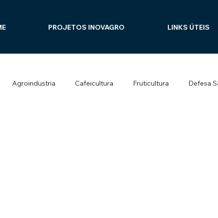
ME
PROJETOS INOVAGRO
LINKS ÚTEIS
Agroindustria
Cafeicultura
Fruticultura
Defesa Sa
co
Silvicultura e Sistemas Integrados
Culturas Alimentares