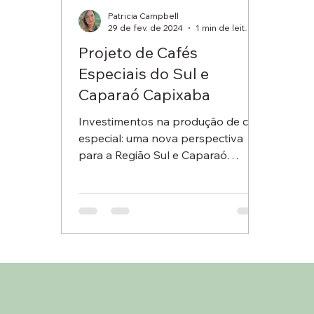
Patricia Campbell
29 de fev. de 2024
1 min de leitura
Projeto de Cafés
Especiais do Sul e
Caparaó Capixaba
Investimentos na produção de café
especial: uma nova perspectiva
para a Região Sul e Caparaó
Capixaba O projeto de Cafés
Especiais do Sul...