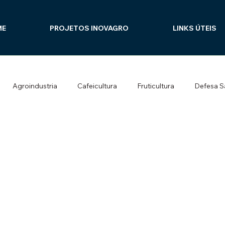
ME
PROJETOS INOVAGRO
LINKS ÚTEIS
Agroindustria
Cafeicultura
Fruticultura
Defesa Sa
co
Silvicultura e Sistemas Integrados
Culturas Alimentares