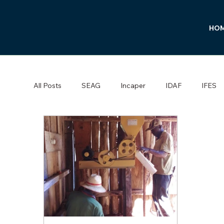
HO
All Posts
SEAG
Incaper
IDAF
IFES
Pipericultura
Desenvolvimento socioeconômi