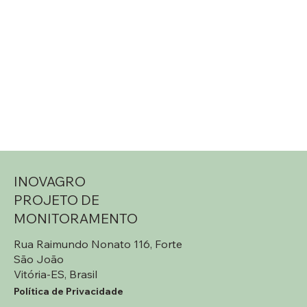
INOVAGRO
PROJETO DE
MONITORAMENTO
Rua Raimundo Nonato 116, Forte
São João
Vitória-ES, Brasil
Política de Privacidade