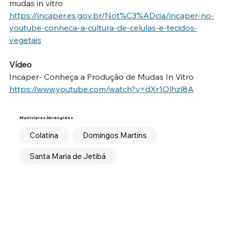
mudas in vitro
https://incaper.es.gov.br/Not%C3%ADcia/incaper-no-
youtube-conheca-a-cultura-de-celulas-e-tecidos-
vegetais
Vídeo
Incaper- Conheça a Produção de Mudas In Vitro
https://www.youtube.com/watch?v=dXr1Olhzl8A
Municípios Abrangidos
Colatina
Domingos Martins
Santa Maria de Jetibá