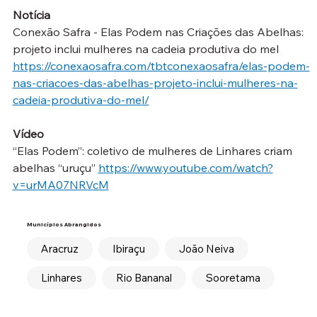
Notícia
Conexão Safra - Elas Podem nas Criações das Abelhas: 
projeto inclui mulheres na cadeia produtiva do mel
https://conexaosafra.com/tbtconexaosafra/elas-podem-
nas-criacoes-das-abelhas-projeto-inclui-mulheres-na-
cadeia-produtiva-do-mel/
Vídeo
“Elas Podem”: coletivo de mulheres de Linhares criam 
abelhas “uruçu” 
https://www.youtube.com/watch?
v=urMA07NRVcM
Municípios Abrangidos
Aracruz
Ibiraçu
João Neiva
Linhares
Rio Bananal
Sooretama